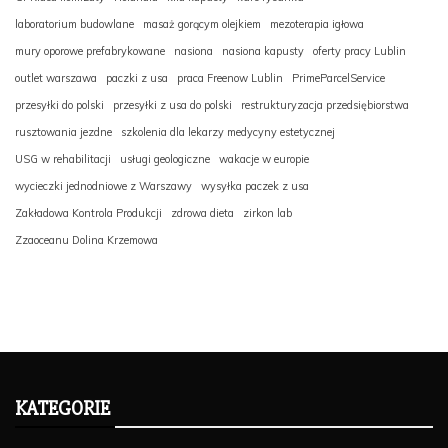
laboratorium budowlane
masaż gorącym olejkiem
mezoterapia igłowa
mury oporowe prefabrykowane
nasiona
nasiona kapusty
oferty pracy Lublin
outlet warszawa
paczki z usa
praca Freenow Lublin
PrimeParcelService
przesyłki do polski
przesyłki z usa do polski
restrukturyzacja przedsiębiorstwa
rusztowania jezdne
szkolenia dla lekarzy medycyny estetycznej
USG w rehabilitacji
usługi geologiczne
wakacje w europie
wycieczki jednodniowe z Warszawy
wysyłka paczek z usa
Zakładowa Kontrola Produkcji
zdrowa dieta
zirkon lab
Zzaoceanu Dolina Krzemowa
KATEGORIE