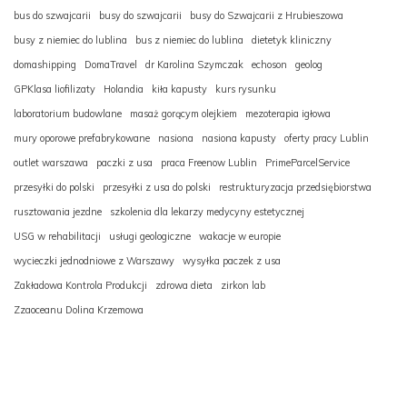
bus do szwajcarii
busy do szwajcarii
busy do Szwajcarii z Hrubieszowa
busy z niemiec do lublina
bus z niemiec do lublina
dietetyk kliniczny
domashipping
DomaTravel
dr Karolina Szymczak
echoson
geolog
GPKlasa liofilizaty
Holandia
kiła kapusty
kurs rysunku
laboratorium budowlane
masaż gorącym olejkiem
mezoterapia igłowa
mury oporowe prefabrykowane
nasiona
nasiona kapusty
oferty pracy Lublin
outlet warszawa
paczki z usa
praca Freenow Lublin
PrimeParcelService
przesyłki do polski
przesyłki z usa do polski
restrukturyzacja przedsiębiorstwa
rusztowania jezdne
szkolenia dla lekarzy medycyny estetycznej
USG w rehabilitacji
usługi geologiczne
wakacje w europie
wycieczki jednodniowe z Warszawy
wysyłka paczek z usa
Zakładowa Kontrola Produkcji
zdrowa dieta
zirkon lab
Zzaoceanu Dolina Krzemowa