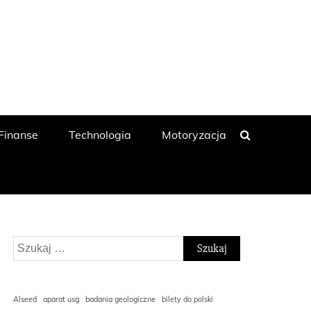
 Finanse
Technologia
Motoryzacja
Szukaj:
Alseed
aparat usg
badania geologiczne
bilety do polski