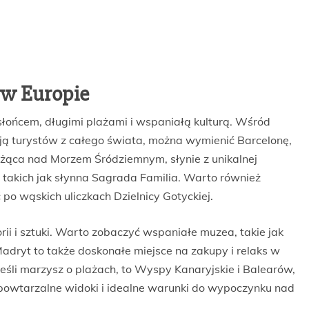
 w Europie
m słońcem, długimi plażami i wspaniałą kulturą. Wśród
ają turystów z całego świata, można wymienić Barcelonę,
eżąca nad Morzem Śródziemnym, słynie z unikalnej
, takich jak słynna Sagrada Familia. Warto również
po wąskich uliczkach Dzielnicy Gotyckiej.
orii i sztuki. Warto zobaczyć wspaniałe muzea, takie jak
adryt to także doskonałe miejsce na zakupy i relaks w
 jeśli marzysz o plażach, to Wyspy Kanaryjskie i Balearów,
iepowtarzalne widoki i idealne warunki do wypoczynku nad