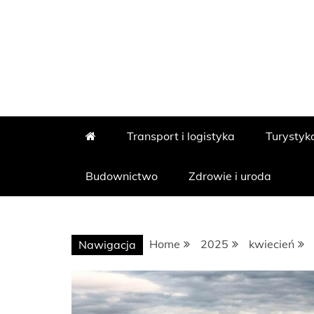
Skip
to
content
OZ ORG PL
OZ ARTYKUŁY
Transport i logistyka
Turystyk
Budownictwo
Zdrowie i uroda
Home
2025
kwiecień
Nawigacja