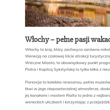
Włochy – pełne pasji waka
Włochy to kraj, który zachwyca zarówno miłośn
Wenecją na czołowej liście atrakcji turystycz
Wieczne Miasto, to obowiązkowy punkt prog
Piotra i Kaplicą Sykstyńską to tylko kilka z n
Florencja to kolebka renesansu, pełna muzeów 
tkwi w jego niepowtarzalnej atmosferze, dosko
jej kanałami i mostem Rialto to jedno z najba
weneckich uliczkach i korzystając z przejażdżk