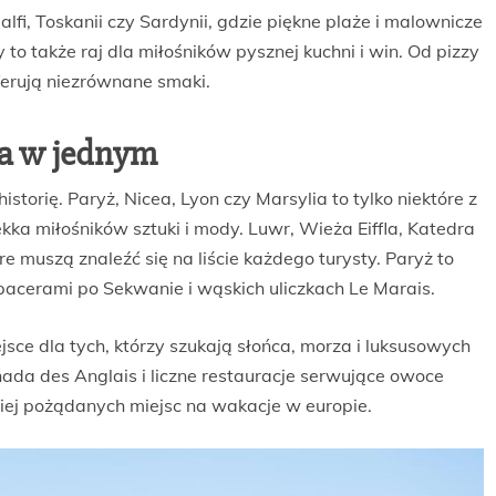
i, Toskanii czy Sardynii, gdzie piękne plaże i malownicze
o także raj dla miłośników pysznej kuchni i win. Od pizzy
erują niezrównane smaki.
ria w jednym
 historię. Paryż, Nicea, Lyon czy Marsylia to tylko niektóre z
ekka miłośników sztuki i mody. Luwr, Wieża Eiffla, Katedra
e muszą znaleźć się na liście każdego turysty. Paryż to
acerami po Sekwanie i wąskich uliczkach Le Marais.
ce dla tych, którzy szukają słońca, morza i luksusowych
ada des Anglais i liczne restauracje serwujące owoce
ziej pożądanych miejsc na wakacje w europie.