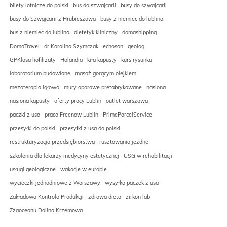
bilety lotnicze do polski
bus do szwajcarii
busy do szwajcarii
busy do Szwajcarii z Hrubieszowa
busy z niemiec do lublina
bus z niemiec do lublina
dietetyk kliniczny
domashipping
DomaTravel
dr Karolina Szymczak
echoson
geolog
GPKlasa liofilizaty
Holandia
kiła kapusty
kurs rysunku
laboratorium budowlane
masaż gorącym olejkiem
mezoterapia igłowa
mury oporowe prefabrykowane
nasiona
nasiona kapusty
oferty pracy Lublin
outlet warszawa
paczki z usa
praca Freenow Lublin
PrimeParcelService
przesyłki do polski
przesyłki z usa do polski
restrukturyzacja przedsiębiorstwa
rusztowania jezdne
szkolenia dla lekarzy medycyny estetycznej
USG w rehabilitacji
usługi geologiczne
wakacje w europie
wycieczki jednodniowe z Warszawy
wysyłka paczek z usa
Zakładowa Kontrola Produkcji
zdrowa dieta
zirkon lab
Zzaoceanu Dolina Krzemowa